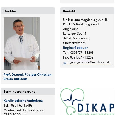
Direktor
Kontakt
Uniklinikum Magdeburg A. ö. R.
Klinik für Kardiologie und
Angiologie
Leipziger Str. 44
39120 Magdeburg
Chefsekretariat
Regina Gebauer
Tel.:
0391/67 - 13203
Fax:
0391/67 - 13202
regina.gebauer@med.ovgu.de
Prof. Dr.med. Rüdiger Christian
Braun-Dullaeus
Terminvereinbarung
Kardiologische Ambulanz
Tel.:
0391 67-15493
Montag und Donnerstag von
07.30-10.00 Uhr