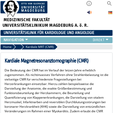
MEDIZINISCHE FAKULTÄT
UNIVERSITÄTSKLINIKUM MAGDEBURG A. ö. R.
UNIVERSITÄTSKLINIK FÜR KARDIOLOGIE UND ANGIOLOGIE
TEAM
Home
Bildgebung
Kardiale MRT (CMR)
PATIENTEN
ZENTREN
Kardiale Magnetresonanztomographie (CMR)
STUDIUM
Die Bedeutung der CMR hat im Verlauf der letzen Jahre erheblich
FORSCHUNG
zugenommen. Als nichtinvasives Verfahren ohne Strahlenbelastung ist die
vielseitige CMR für verschiedenste Fragestellungen bei
Herzerkrankungen einsetzbar. Hierzu zählen beispielsweise die
Darstellung der Anatomie, die exakte Größenbestimmung und
Funktionsbeurteilung der Herzkammern, die Beurteilung und
Quantifizierung von Klappenerkrankungen, die Darstellung von vitalem
Herzmuskel, Infarktnarben und reversiblen Durchblutungsstörungen bei
koronarer Herzkrankheit (KHK) sowie die Darstellung von entzündlichen
Veränderungen im Rahmen einer Myokarditis. Zudem erlaubt die CMR